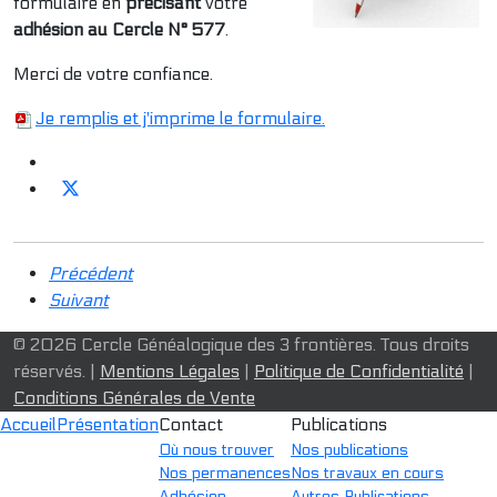
formulaire en
précisant
votre
adhésion au Cercle N° 577
.
Merci de votre confiance.
Je remplis et j'imprime le formulaire.
Précédent
Suivant
© 2026 Cercle Généalogique des 3 frontières. Tous droits
réservés. |
Mentions Légales
|
Politique de Confidentialité
|
Conditions Générales de Vente
Accueil
Présentation
Contact
Publications
Où nous trouver
Nos publications
Nos permanences
Nos travaux en cours
Adhésion
Autres Publications