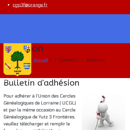
cgp3f@orange.fr
Adhésion
Vous êtes ici :
Accueil
/
Contact
/
Adhésion
Votre panier est vide
Bulletin d'adhésion
Pour adhérer à l'Union des Cercles
Généalogiques de Lorraine ( UCGL)
et par la même occasion au Cercle
Généalogique de Yutz 3 Frontières,
veuillez télécharger et remplir le