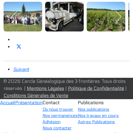
Suivant
© 2026 Cercle Généalogique des 3 frontières. Tous droits
réservés. |
Mentions Légales
|
Politique de Confidentialité
|
Conditions Générales de Vente
Accueil
Présentation
Contact
Publications
Où nous trouver
Nos publications
Nos permanences
Nos travaux en cours
Adhésion
Autres Publications
Nous contacter