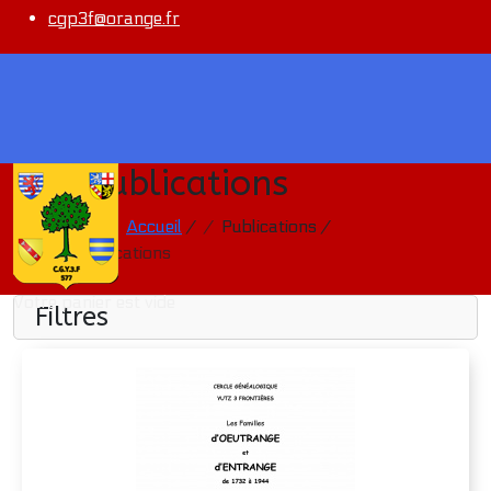
cgp3f@orange.fr
Nos publications
Vous êtes ici :
Accueil
/
Publications
/
Nos publications
Votre panier est vide
Filtres