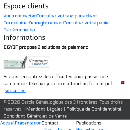
Espace clients
Vous connecter
Consulter votre espace client
Formulaire d'enregistrement
Consulter votre panier
Se déconnecter
Informations
CGY3F propose 2 solutions de paiement:
Si vous rencontrez des difficultés pour passer une
commande, téléchargez notre tutoriel au format pdf :
sur ce lien
.
© 2026 Cercle Généalogique des 3 frontières. Tous droits
réservés. |
Mentions Légales
|
Politique de Confidentialité
|
Conditions Générales de Vente
Accueil
Présentation
Contact
Publications
Où nous trouver
Nos publications