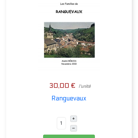
30,00 €
l'unité
Ranguevaux
+
–