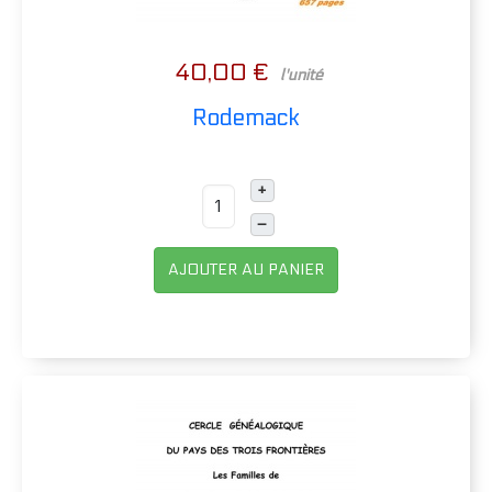
40,00 €
l'unité
Rodemack
+
–
AJOUTER AU PANIER